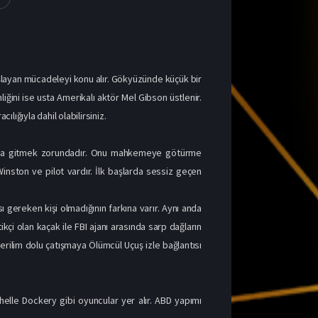
şlayan mücadeleyi konu alır. Gökyüzünde küçük bir
ini ise usta Amerikalı aktör Mel Gibson üstlenir.
lığıyla dahil olabilirsiniz.
ska’ya gitmek zorundadır. Onu mahkemeye götürme
Winston ve pilot vardır. İlk başlarda sessiz geçen
ı gereken kişi olmadığının farkına varır. Aynı anda
çi olan kaçak ile FBI ajanı arasında sarp dağların
erilim dolu çatışmaya Ölümcül Uçuş izle bağlantısı
elle Dockery gibi oyuncular yer alır. ABD yapımı