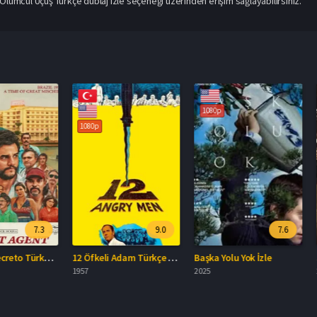
Ölümcül Uçuş Türkçe dublaj izle seçeneği üzerinden erişim sağlayabilirsiniz.
1080p
1080p
1080p
7.3
9.0
7.6
O Agente Secreto Türkçe Dublaj İzle
12 Öfkeli Adam Türkçe Dublaj İzle
Başka Yolu Yok İzle
1957
2025
2025