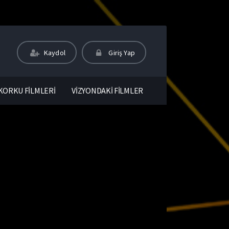
Kaydol
Giriş Yap
KORKU FİLMLERİ
VİZYONDAKİ FİLMLER