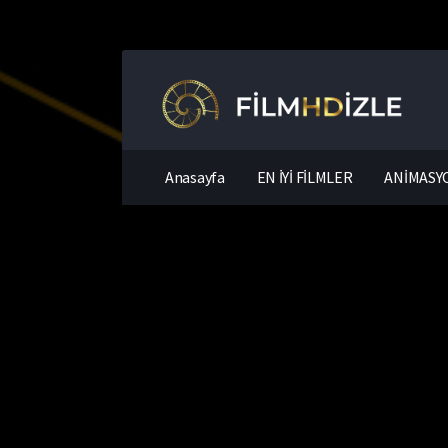
Anasayfa
EN İYİ FİLMLER
ANİMASYO