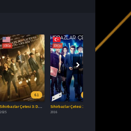
1080p
6.1
6.4
Sihirbazlar Çetesi 3: Daha Bir Şey Görmediniz Full İzle
Sihirbazlar Çetesi 2 Türkçe Dublaj İzle
2016