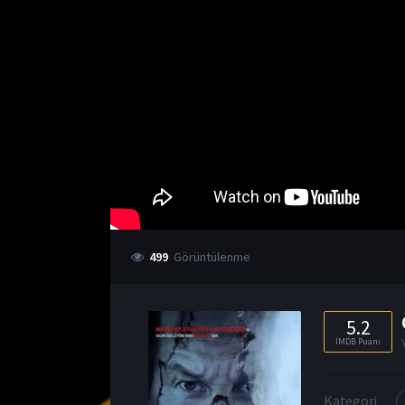
499
Görüntülenme
5.2
IMDB Puanı
Kategori