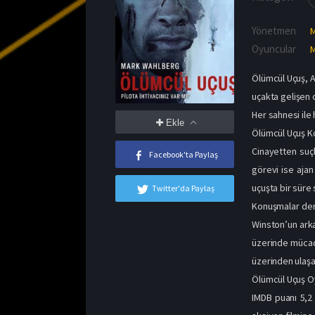
Yönetmen
M
Oyuncular
Ölümcül Uçuş, A
uçakta gelişen 
Her sahnesi ile 
Ekle
Ölümcül Uçuş K
Cinayetten suç
Facebook'ta Paylaş
görevi ise ajan
uçuşta bir süre 
Twitter'da Paylaş
Konuşmalar deri
Winston’un arka
üzerinde mücade
üzerinden ulaşab
Ölümcül Uçuş O
IMDB puanı 5,2