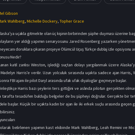
el Gibson
Mark Wahlberg
,
Michelle Dockery
,
Topher Grace
laska’ya uçakla gitmekte olan üç kişinin birbirinden şüphe duyması üzerine ba
olayların yer aldığı yapımın senaryosunu Jared Rosenberg yazarken yönetmenliğ
heyecanı doruklara çıkaran projeye Ölümcül Uçuş Türkçe dublaj izle opsiyonu aracı
onusu Nedir?
lanan katil zanlısı Winston, işlediği suçtan dolayı yargılanmak üzere Ala
 Madelyn Harris’e verilir. Uzun yolculuk sırasında uçakta sadece ajan Harris, 
sonra FBI ajanı ile pilot Daryl arasında ufak ufak diyaloglar geçmeye başlar.
nleştikçe Harris bazı şeylerin ters gittiğini ve aslında pilotun gerçekten olmas
 tarafta tesadüfen bulduğu belgeler de bu şüpheyi doğrular. Gerçekte bir tetik
le başlar. Küçük bir uçakta kadın bir ajan ile iki erkek suçlu arasında geçen g
ilirsiniz.
yuncuları
 olarak belirlenen yapımın kast ekibinde Mark Wahlberg, Leah Remini ve Mich