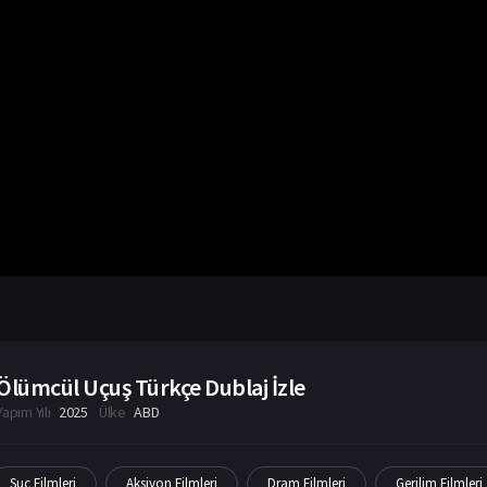
Ölümcül Uçuş Türkçe Dublaj İzle
Yapım Yılı
2025
Ülke
ABD
Suç Filmleri
Aksiyon Filmleri
Dram Filmleri
Gerilim Filmleri