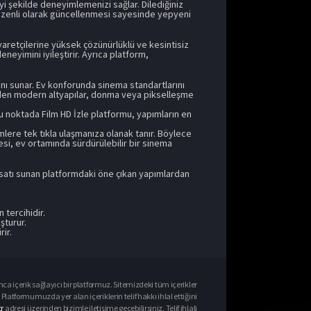
iyi şekilde deneyimlemenizi sağlar. Dilediğiniz
düzenli olarak güncellenmesi sayesinde yepyeni
yaretçilerine yüksek çözünürlüklü ve kesintisiz
eyimini iyileştirir. Ayrıca platform,
nı sunar. Ev konforunda sinema standartlarını
 eden modern altyapılar, donma veya pikselleşme
 Bu noktada Film HD İzle platformu, yapımların en
mlere tek tıkla ulaşmanıza olanak tanır. Böylece
itesi, ev ortamında sürdürülebilir bir sinema
fırsatı sunan platformdaki öne çıkan yapımlardan
 tercihidir.
şturur.
ir.
ca içerik sağlayıcı bir platformuz. Sitemizdeki tüm içerikler
Platformumuzda yer alan içeriklerin telif hakkı ihlal ettiğini
r
adresi üzerinden bizimle iletişime geçebilirsiniz. Telif ihlali