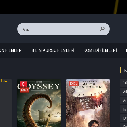
N FİLMLERİ
BİLİM KURGU FİLMLERİ
KOMEDİ FİLMLERİ
K
10
1080p
1080p
Ai
An
Bi
Dr
Fa