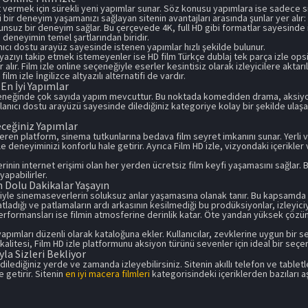
ıt vermek için sürekli yeni yapımlar sunar. Söz konusu yapımlara ise sadece
li bir deneyim yaşamanızı sağlayan sitenin avantajları arasında şunlar yer alır:
nsuz bir deneyim sağlar. Bu çerçevede 4K, full HD gibi formatlar sayesinde iz
i deneyimin temel şartlarından biridir.
nıcı dostu arayüz sayesinde istenen yapımlar hızlı şekilde bulunur.
azıyı takip etmek istemeyenler ise HD film Türkçe dublaj tek parça izle opsi
lır. Film izle online seçeneğiyle eserler kesintisiz olarak izleyicilere aktarılı
ilm izle İngilizce altyazılı alternatifi de vardır.
En İyi Yapımlar
seçeneğinde çok sayıda yapım mevcuttur. Bu noktada komediden drama, aksiyon
lanıcı dostu arayüzü sayesinde dilediğiniz kategoriye kolay bir şekilde ulaşab
eceğiniz Yapımlar
en platform, sinema tutkunlarına bedava film seyret imkanını sunar. Yerli ve
e deneyiminizi konforlu hale getirir. Ayrıca Film HD izle, vizyondaki içerikler
erinin internet erişimi olan her yerden ücretsiz film keyfi yaşamasını sağlar.
yapabilirler.
n Dolu Dakikalar Yaşayın
ğiyle sinemaseverlerin soluksuz anlar yaşamasına olanak tanır. Bu kapsamda
atladığı ve patlamaların ardı arkasının kesilmediği bu prodüksiyonlar, izleyic
performansları ise filmin atmosferine derinlik katar. Öte yandan yüksek çözü
yapımları düzenli olarak kataloğuna ekler. Kullanıcılar, zevklerine uygun bir 
 kalitesi, Film HD izle platformunu aksiyon türünü sevenler için ideal bir seçen
la Sizleri Bekliyor
ilediğiniz yerde ve zamanda izleyebilirsiniz. Sitenin akıllı telefon ve tabletl
getirir. Sitenin
en iyi macera filmleri
kategorisindeki içeriklerden bazıları aş