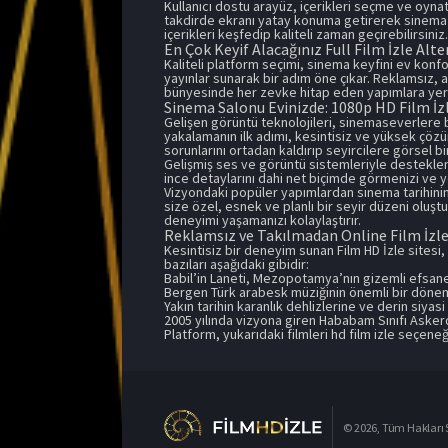
Kullanıcı dostu arayüz, içerikleri seçme ve oynat
takdirde ekranı yatay konuma getirerek sinema k
içerikleri keşfedip kaliteli zaman geçirebilirsiniz.
En Çok Keyif Alacağınız Full Film İzle Alte
Kaliteli platform seçimi, sinema keyfini ev konf
yayınlar sunarak bir adım öne çıkar. Reklamsız, 
bünyesinde her zevke hitap eden yapımlara yer 
Sinema Salonu Evinizde: 1080p HD Film İz
Gelişen görüntü teknolojileri, sinemaseverlere 
yakalamanın ilk adımı, kesintisiz ve yüksek çöz
sorunlarını ortadan kaldırıp seyircilere görsel bi
Gelişmiş ses ve görüntü sistemleriyle desteklenen
ince detaylarını dahi net biçimde görmenizi ve 
Vizyondaki popüler yapımlardan sinema tarihinin 
size özel, esnek ve planlı bir seyir düzeni oluştu
deneyimi yaşamanızı kolaylaştırır.
Reklamsız ve Takılmadan Online Film İzle 
Kesintisiz bir deneyim sunan Film HD İzle sitesi,
bazıları aşağıdaki gibidir:
Babil’in Laneti, Mezopotamya’nın gizemli efsanel
Bergen
Türk arabesk müziğinin önemli bir dönemi
Yakın tarihin karanlık dehlizlerine ve derin siyasi
2005 yılında vizyona giren Hababam Sınıfı Asker
Platform, yukarıdaki filmleri hd film izle seçene
© 2026, Tüm Hakları S