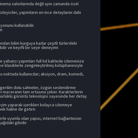
 sinema salonlarında değil aynı zamanda özel
leyiciler, yapımların en ince detaylarını dahi
yonunu kullanabilir.
r.
dan bilim kurguya kadar çeşitli türlerdeki
ilir ve keyifli bir seyir deneyimi
 yabancı yapımları full hd kalitede izlemenize
 ve klasiklerle zenginleştirilmiş kütüphanesiyle
 Bu noktada kullanıcılar; aksiyon, dram, komedi,
 gerilim dolu sahneler, özgün seslendirme
iyi maceranın tam ortasına çeker. Karakterlerin
nürlüklü görüntü teknolojisi sayesinde her detay
seçim yaparak içerikleri kolayca izlemeye
ek haline de getirir.
erle uyumlu olan yapısı, internet bağlantınızın
ağıdaki gibidir: