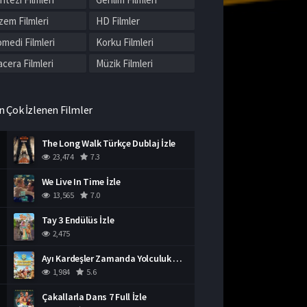
zem Filmleri
HD Filmler
medi Filmleri
Korku Filmleri
cera Filmleri
Müzik Filmleri
mantik Filmler
Spor Filmleri
ç Filmleri
Tarih Filmleri
n Çok İzlenen Filmler
rkçe Altyazılı
Türkçe Dublaj Filmler
The Long Walk Türkçe Dublaj İzle
lmler
rli Filmler
23,474
7.3
We Live In Time İzle
13,565
7.0
Tay 3 Endülüs İzle
2,475
Ayı Kardeşler Zamanda Yolculuk Full İzle
1,984
5.6
Çakallarla Dans 7 Full İzle