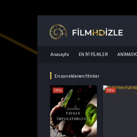
Anasayfa
EN İYİ FİLMLER
ANİMASYO
En son eklenen filmler
1080p
1080p