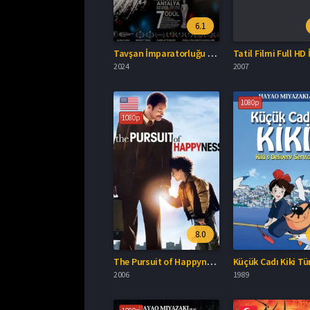
6.1
Tavşan İmparatorluğu İzle
Tatil Filmi Full HD 
2024
2007
1080p
1080p
8.0
The Pursuit of Happyness 2006 İzle
2006
1989