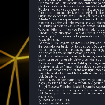
Sinema dünyası, izleyicilerin beklentilerine yan
platformlarda da ulaşılabilir. Ev ortamında kalite
Platform, yüksek ses ve görüntü kalitesiyle soru
fark eder. HD online film izle seçeneği ise kalitel
Erişim son derece kolaydır. Bunun yanı sıra kulla
Sitede Türkçe dublaj seçeneği de mevcuttur. Alty
Kesintisiz bir deneyim de avantajlar arasında yer a
Yukarıdaki unsurların yanı sıra platformda full HD f
Yabancı Filmler – Türkçe Dublaj Tek Parça 
Sitede Türkçe dublaj ve HD altyazılı film izle 
eserleri platform üzerinde keşfedebilirsiniz. Kul
yaşayabilirsiniz.
Bedava Film Seyret Opsiyonu ile İzleyebil
Bünyesinde her türden binlerce seçeneğe yer ver
olanak tanıyan site, kesintisiz oynatma özelliğiyl
de herkesin zevkine hitap etmeyi başarır.
Mobil cihazlarla uyumlu olan platform, ziyaretçil
bilim-kurgu ve korku gibi türler arasından seçim 
Aksiyon Filmleri Türkçe Dublaj ile Heyeca
Platform, aksiyon filmleri Türkçe dublaj seçene
kalitesiyle ekrana taşınır. Arabaların uçurumdan 
duygularını eksiksiz şekilde hissettiren dublaj 
olduğu gibi yansıtılır.
Film HD izle, aksiyon türündeki yerli ve yabancı 
başlayabilirler. Kaliteli dublaj ve yüksek görüntü
En İyi Macera Filmleri Mobil Uyumlu Yapısıy
Film HD izle sayesinde en iyi macera yapımlarını d
olduğu her yerde film seyretmenizi mümkün hale 
Kayıp Dünya
İyi, Kötü ve Çirkin 1966
Jurassic World Rebirth