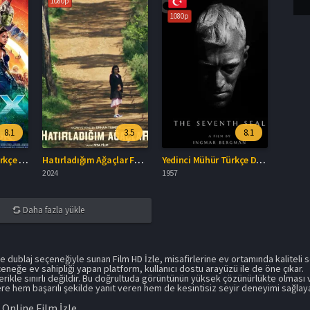
1080p
1080p
8.1
3.5
8.1
Thor: Ragnarok Türkçe Dublaj İzle
Hatırladığım Ağaçlar Full HD İzle
Yedinci Mühür Türkçe Dublaj İzle
2024
1957
Daha fazla yükle
çe dublaj seçeneğiyle sunan Film HD İzle, misafirlerine ev ortamında kaliteli 
eneğe ev sahipliği yapan platform, kullanıcı dostu arayüzü ile de öne çıkar.
çerikle sınırlı değildir. Bu doğrultuda görüntünün yüksek çözünürlükte olması
e hem başarılı şekilde yanıt veren hem de kesintisiz seyir deneyimi sağlayan
 Online Film İzle