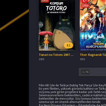
1080p
1080p
8.1
Tonari no Totoro 2007 Full İzle
2026
1951
1
/
36
Film HD İzle ile Türkçe Dublaj Tek Parça İzle Keyfi
En yeni filmleri, yüksek görüntü kalitesi ve Türk
vizyona yeni giren projelere kadar çok farklı seç
Sinemaseverlerin beklentileri, sadece kaliteli i
beklentiler de mevcuttur. Söz konusu beklentiler
sinema için en önemli alternatiflerden biridir.
En Yeni Vizyon Filmleri – Filmhdizle ile HD