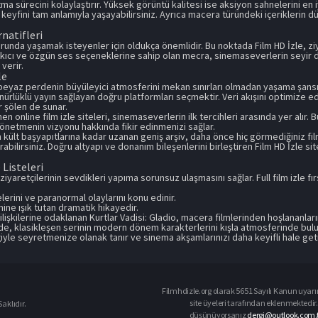
ma sürecini kolaylaştırır. Yüksek görüntü kalitesi ise aksiyon sahnelerini en 
eyfini tam anlamıyla yaşayabilirsiniz. Ayrıca macera türündeki içeriklerin 
rnatifleri
orunda yaşamak isteyenler için oldukça önemlidir. Bu noktada Film HD İzle, zi
akıcı ve özgün ses seçeneklerine sahip olan mecra, sinemaseverlerin seyir den
verir.
le
beyaz perdenin büyüleyici atmosferini mekan sınırları olmadan yaşama şansı
ünürlüklü yayın sağlayan doğru platformları seçmektir. Veri akışını optimize
r şölen de sunar.
 online film izle siteleri, sinemaseverlerin ilk tercihleri arasında yer alır.
yönetmenin vizyonu hakkında fikir edinmenizi sağlar.
kült başyapıtlarına kadar uzanan geniş arşiv, daha önce hiç görmediğiniz fil
rabilirsiniz. Doğru altyapı ve donanım bileşenlerini birleştiren Film HD İzle s
Listeleri
 ziyaretçilerinin sevdikleri yapıma sorunsuz ulaşmasını sağlar. Full film izle 
erini ve paranormal olaylarını konu edinir.
ne ışık tutan dramatik hikayedir.
 ilişkilerine odaklanan Kurtlar Vadisi: Gladio, macera filmlerinden hoşlananların
de, klasikleşen serinin modern dönem karakterlerini kışla atmosferinde bulu
ğiyle seyretmenize olanak tanır ve sinema akşamlarınızı daha keyifli hale getir
Filmhdizle.org olarak 5651 Sayılı Kanun uyarın
site üyeleri tarafından eklenmektedir. 
aklıdır.
düşünüyorsanız
dergi@outlook.com.t