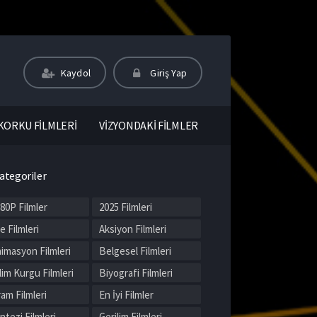
Kaydol
Giriş Yap
KORKU FİLMLERİ
VİZYONDAKİ FİLMLER
ategoriler
80P Filmler
2025 Filmleri
le Filmleri
Aksiyon Filmleri
imasyon Filmleri
Belgesel Filmleri
lim Kurgu Filmleri
Biyografi Filmleri
am Filmleri
En İyi Filmler
ntezi Filmleri
Gerilim Filmleri