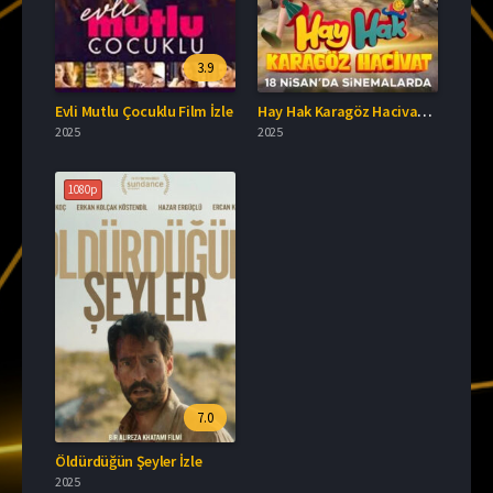
3.9
Evli Mutlu Çocuklu Film İzle
Hay Hak Karagöz Hacivat Filmi Full İzle
2025
2025
1080p
7.0
Öldürdüğün Şeyler İzle
2025