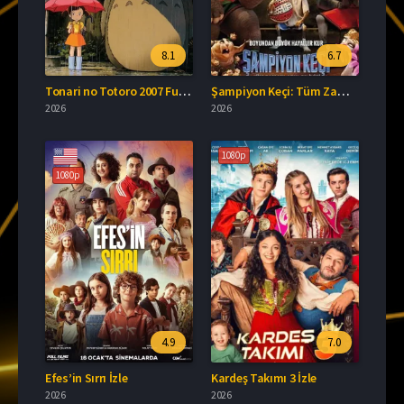
8.1
6.7
Tonari no Totoro 2007 Full İzle
Şampiyon Keçi: Tüm Zamanların En İyisi Türkçe Dublaj İzle
2026
2026
1080p
1080p
4.9
7.0
Efes’in Sırrı İzle
Kardeş Takımı 3 İzle
2026
2026