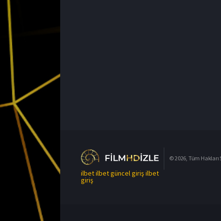
© 2026, Tüm Hakları S
ilbet
ilbet güncel giriş
ilbet
giriş