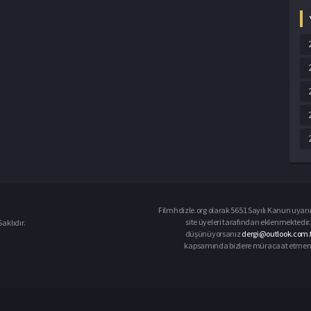
Filmhdizle.org olarak 5651 Sayılı Kanun uyarın
site üyeleri tarafından eklenmektedir. 
aklıdır.
düşünüyorsanız
dergi@outlook.com.t
kapsamında bizlere müracaat etmeniz d