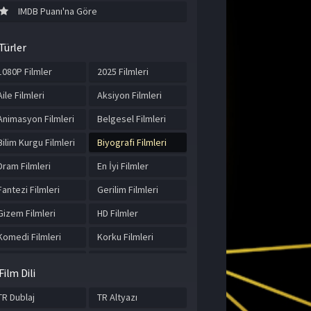
IMDB Puanı'na Göre
Türler
1080P Filmler
2025 Filmleri
Aile Filmleri
Aksiyon Filmleri
Animasyon Filmleri
Belgesel Filmleri
Bilim Kurgu Filmleri
Biyografi Filmleri
Dram Filmleri
En İyi Filmler
Fantezi Filmleri
Gerilim Filmleri
Gizem Filmleri
HD Filmler
Komedi Filmleri
Korku Filmleri
Macera Filmleri
Müzik Filmleri
Film Dili
Romantik Filmler
Spor Filmleri
TR Dublaj
TR Altyazı
Suç Filmleri
Tarih Filmleri