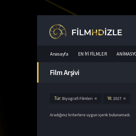
Anasayfa
EN İYİ FİLMLER
ANİMASYO
Film Arşivi
Tür:
Yıl:
Biyografi Filmleri
2027
Aradığınız kriterlere uygun içerik bulunamadı.