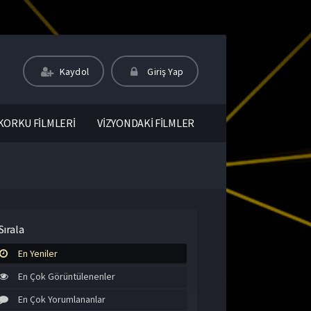
Kaydol
Giriş Yap
KORKU FİLMLERİ
VİZYONDAKİ FİLMLER
Sırala
En Yeniler
En Çok Görüntülenenler
En Çok Yorumlananlar