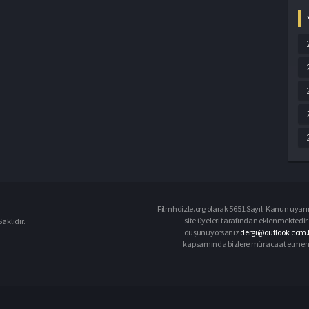
Filmhdizle.org olarak 5651 Sayılı Kanun uyarın
site üyeleri tarafından eklenmektedir. 
aklıdır.
düşünüyorsanız
dergi@outlook.com.t
kapsamında bizlere müracaat etmeniz d