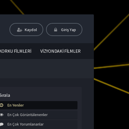
Kaydol
Giriş Yap
KORKU FİLMLERİ
VİZYONDAKİ FİLMLER
Sırala
En Yeniler
En Çok Görüntülenenler
En Çok Yorumlananlar