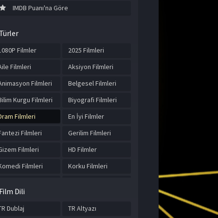
IMDB Puanı'na Göre
Türler
1080P Filmler
2025 Filmleri
Aile Filmleri
Aksiyon Filmleri
Animasyon Filmleri
Belgesel Filmleri
Bilim Kurgu Filmleri
Biyografi Filmleri
Dram Filmleri
En İyi Filmler
Fantezi Filmleri
Gerilim Filmleri
Gizem Filmleri
HD Filmler
Komedi Filmleri
Korku Filmleri
Macera Filmleri
Müzik Filmleri
Film Dili
Romantik Filmler
Spor Filmleri
TR Dublaj
TR Altyazı
Suç Filmleri
Tarih Filmleri