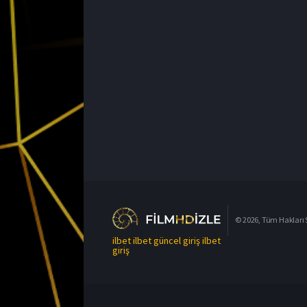
© 2026, Tüm Hakları S
ilbet
ilbet güncel giriş
ilbet
giriş