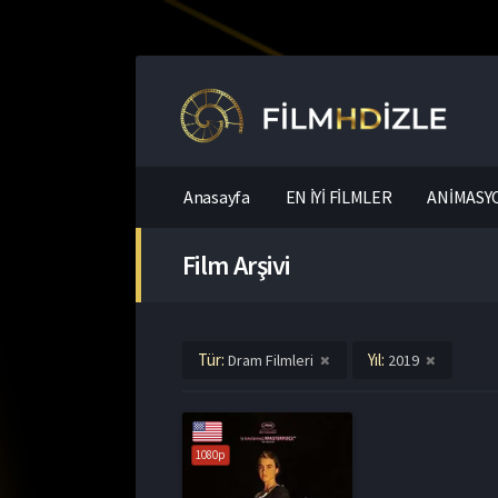
Anasayfa
EN İYİ FİLMLER
ANİMASYO
Film Arşivi
Tür:
Yıl:
Dram Filmleri
2019
1080p