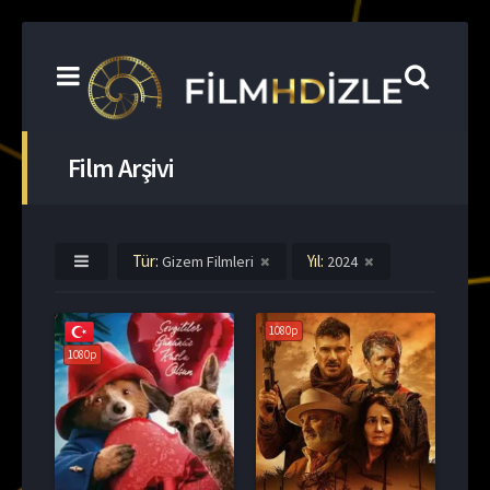
Film Arşivi
Tür:
Yıl:
Gizem Filmleri
2024
1080p
1080p