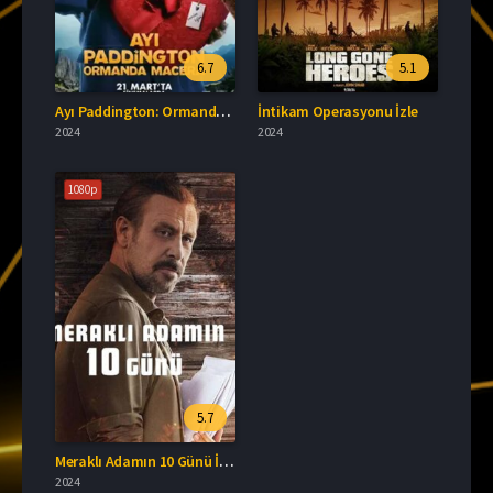
6.7
5.1
Ayı Paddington: Ormanda Macera Full HD İzle
İntikam Operasyonu İzle
2024
2024
1080p
5.7
Meraklı Adamın 10 Günü İzle
2024