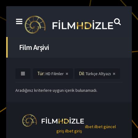
Film Arşivi
Tür:
Dil:
HD Filmler
Türkçe Altyazı
Aradığınız kriterlere uygun içerik bulunamadı.
ilbet
ilbet güncel
giriş
ilbet giriş