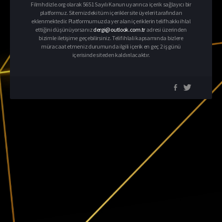
Filmhdizle.org olarak 5651 Sayılı Kanun uyarınca içerik sağlayıcı bir
platformuz. Sitemizdeki tüm içerikler site üyeleri tarafından
eklenmektedir. Platformumuzda yer alan içeriklerin telif hakkı ihlal
ettiğini düşünüyorsanız
dergi@outlook.com.tr
adresi üzerinden
bizimle iletişime geçebilirsiniz. Telif ihlali kapsamında bizlere
müracaat etmeniz durumunda ilgili içerik en geç 2 iş günü
içerisinde siteden kaldırılacaktır.