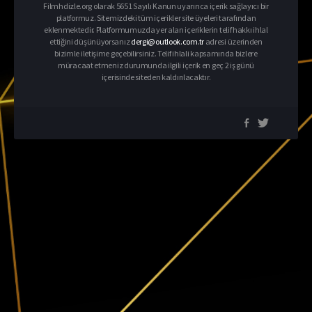
Filmhdizle.org olarak 5651 Sayılı Kanun uyarınca içerik sağlayıcı bir
platformuz. Sitemizdeki tüm içerikler site üyeleri tarafından
eklenmektedir. Platformumuzda yer alan içeriklerin telif hakkı ihlal
ettiğini düşünüyorsanız
dergi@outlook.com.tr
adresi üzerinden
bizimle iletişime geçebilirsiniz. Telif ihlali kapsamında bizlere
müracaat etmeniz durumunda ilgili içerik en geç 2 iş günü
içerisinde siteden kaldırılacaktır.