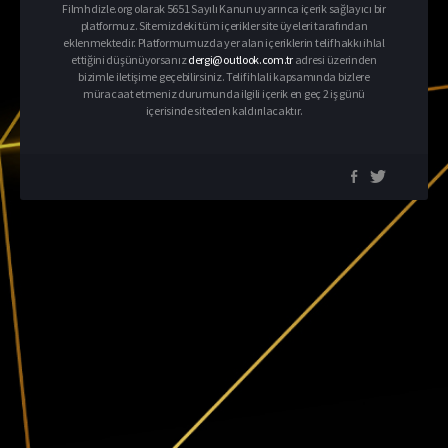
Filmhdizle.org olarak 5651 Sayılı Kanun uyarınca içerik sağlayıcı bir
platformuz. Sitemizdeki tüm içerikler site üyeleri tarafından
eklenmektedir. Platformumuzda yer alan içeriklerin telif hakkı ihlal
ettiğini düşünüyorsanız
dergi@outlook.com.tr
adresi üzerinden
bizimle iletişime geçebilirsiniz. Telif ihlali kapsamında bizlere
müracaat etmeniz durumunda ilgili içerik en geç 2 iş günü
içerisinde siteden kaldırılacaktır.