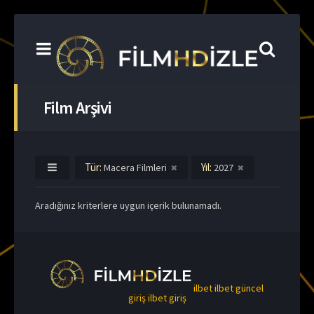
Film Arşivi
Tür:
Yıl:
Macera Filmleri
2027
Aradığınız kriterlere uygun içerik bulunamadı.
ilbet
ilbet güncel
giriş
ilbet giriş