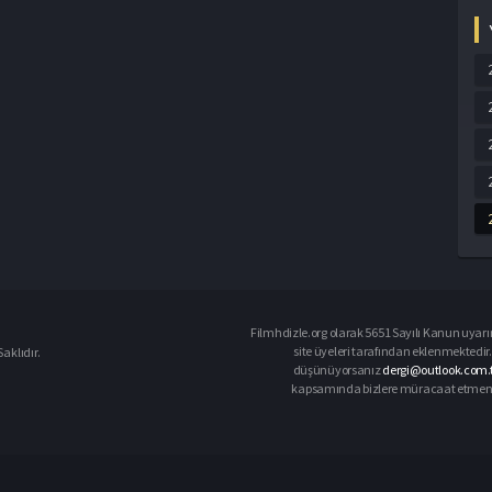
Filmhdizle.org olarak 5651 Sayılı Kanun uyarın
site üyeleri tarafından eklenmektedir. 
aklıdır.
düşünüyorsanız
dergi@outlook.com.t
kapsamında bizlere müracaat etmeniz d