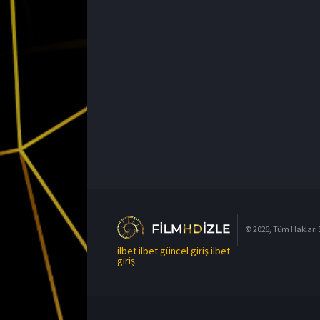
© 2026, Tüm Hakları S
ilbet
ilbet güncel giriş
ilbet
giriş