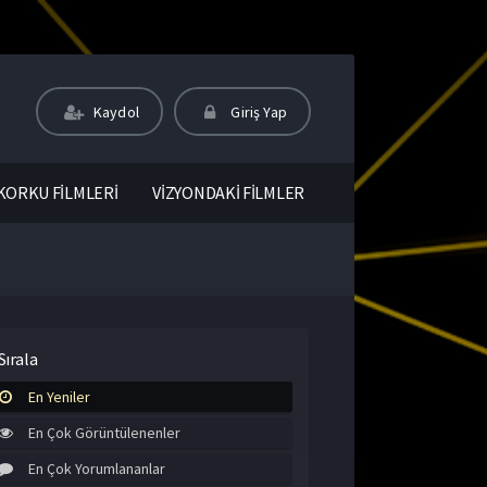
Kaydol
Giriş Yap
KORKU FİLMLERİ
VİZYONDAKİ FİLMLER
Sırala
En Yeniler
En Çok Görüntülenenler
En Çok Yorumlananlar