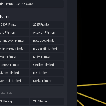
IMDB Puanı'na Göre
Türler
1080P Filmler
2025 Filmleri
Aile Filmleri
Aksiyon Filmleri
Animasyon Filmleri
Belgesel Filmleri
Bilim Kurgu Filmleri
Biyografi Filmleri
Dram Filmleri
En İyi Filmler
Fantezi Filmleri
Gerilim Filmleri
Gizem Filmleri
HD Filmler
Komedi Filmleri
Korku Filmleri
Macera Filmleri
Müzik Filmleri
Film Dili
Romantik Filmler
Spor Filmleri
TR Dublaj
TR Altyazı
Suç Filmleri
Tarih Filmleri