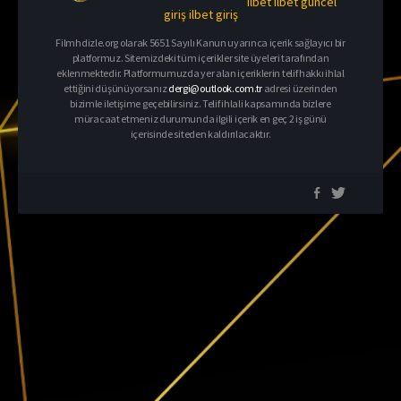
ilbet
ilbet güncel
giriş
ilbet giriş
Filmhdizle.org olarak 5651 Sayılı Kanun uyarınca içerik sağlayıcı bir
platformuz. Sitemizdeki tüm içerikler site üyeleri tarafından
eklenmektedir. Platformumuzda yer alan içeriklerin telif hakkı ihlal
ettiğini düşünüyorsanız
dergi@outlook.com.tr
adresi üzerinden
bizimle iletişime geçebilirsiniz. Telif ihlali kapsamında bizlere
müracaat etmeniz durumunda ilgili içerik en geç 2 iş günü
içerisinde siteden kaldırılacaktır.