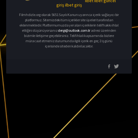
ilbet
ilbet güncel
giriş
ilbet giriş
Filmhdizle.org olarak 5651 Sayılı Kanun uyarınca içerik sağlayıcı bir
platformuz. Sitemizdeki tüm içerikler site üyeleri tarafından
eklenmektedir. Platformumuzda yer alan içeriklerin telif hakkı ihlal
ettiğini düşünüyorsanız
dergi@outlook.com.tr
adresi üzerinden
bizimle iletişime geçebilirsiniz. Telif ihlali kapsamında bizlere
müracaat etmeniz durumunda ilgili içerik en geç 2 iş günü
içerisinde siteden kaldırılacaktır.