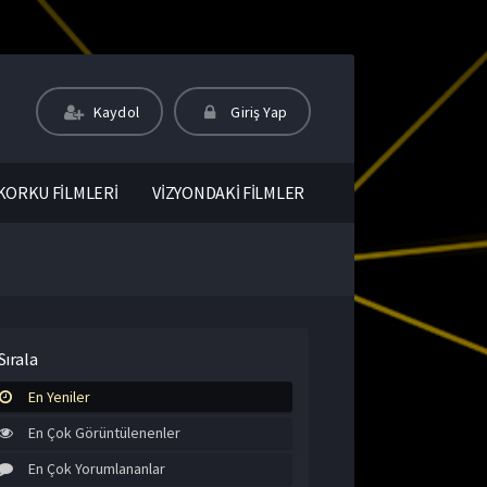
Kaydol
Giriş Yap
KORKU FİLMLERİ
VİZYONDAKİ FİLMLER
Sırala
En Yeniler
En Çok Görüntülenenler
En Çok Yorumlananlar