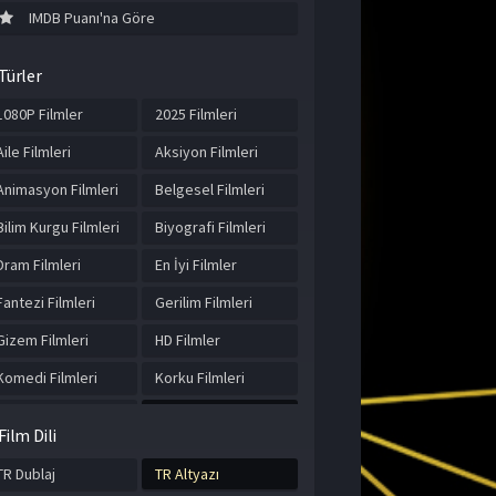
IMDB Puanı'na Göre
Türler
1080P Filmler
2025 Filmleri
Aile Filmleri
Aksiyon Filmleri
Animasyon Filmleri
Belgesel Filmleri
Bilim Kurgu Filmleri
Biyografi Filmleri
Dram Filmleri
En İyi Filmler
Fantezi Filmleri
Gerilim Filmleri
Gizem Filmleri
HD Filmler
Komedi Filmleri
Korku Filmleri
Macera Filmleri
Müzik Filmleri
Film Dili
Romantik Filmler
Spor Filmleri
TR Dublaj
TR Altyazı
Suç Filmleri
Tarih Filmleri