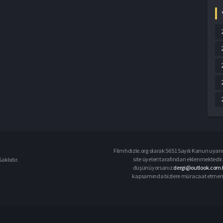
Filmhdizle.org olarak 5651 Sayılı Kanun uyarın
site üyeleri tarafından eklenmektedir. 
aklıdır.
düşünüyorsanız
dergi@outlook.com.t
kapsamında bizlere müracaat etmeniz d