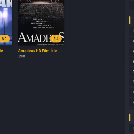
8.0
8.4
le
Amadeus HD Film İzle
1984