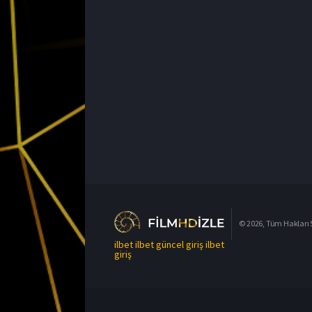
© 2026, Tüm Hakları S
ilbet
ilbet güncel giriş
ilbet
giriş