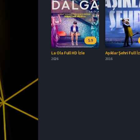
5.9
La Ola Full HD İzle
Aşıklar Şehri Full İz
2026
2016