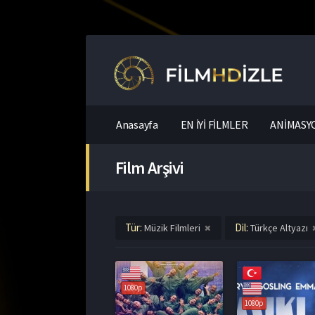
Anasayfa
EN İYİ FİLMLER
ANİMASYO
Film Arşivi
Tür:
Dil:
Müzik Filmleri
Türkçe Altyazı
1080p
1080p