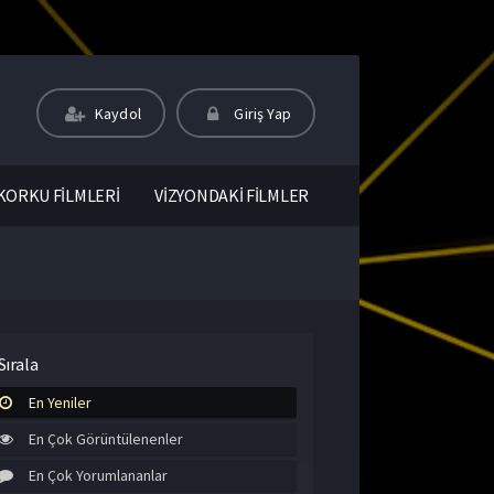
Kaydol
Giriş Yap
KORKU FİLMLERİ
VİZYONDAKİ FİLMLER
Sırala
En Yeniler
En Çok Görüntülenenler
En Çok Yorumlananlar