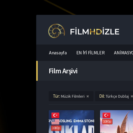
Anasayfa
EN İYİ FİLMLER
ANİMASYO
Film Arşivi
Tür:
Dil:
Müzik Filmleri
Türkçe Dublaj
1080p
1080p