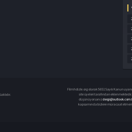
Filmhdizle.org olarak 5651 Sayılı Kanun uyarın
site üyeleri tarafından eklenmektedir. 
aklıdır.
düşünüyorsanız
dergi@outlook.com.t
kapsamında bizlere müracaat etmeniz d