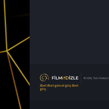
© 2026, Tüm Hakları S
ilbet
ilbet güncel giriş
ilbet
giriş