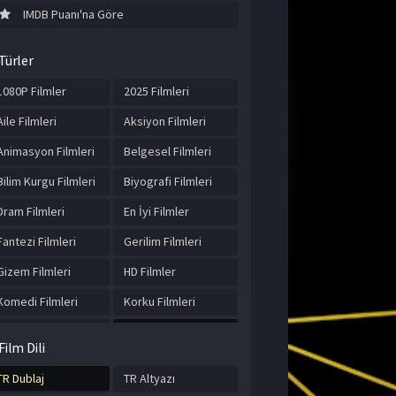
IMDB Puanı'na Göre
Türler
1080P Filmler
2025 Filmleri
Aile Filmleri
Aksiyon Filmleri
Animasyon Filmleri
Belgesel Filmleri
Bilim Kurgu Filmleri
Biyografi Filmleri
Dram Filmleri
En İyi Filmler
Fantezi Filmleri
Gerilim Filmleri
Gizem Filmleri
HD Filmler
Komedi Filmleri
Korku Filmleri
Macera Filmleri
Müzik Filmleri
Film Dili
Romantik Filmler
Spor Filmleri
TR Dublaj
TR Altyazı
Suç Filmleri
Tarih Filmleri