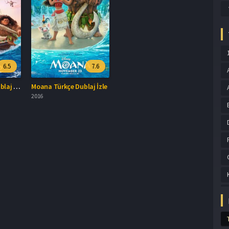
6.5
7.6
Moana 2 Türkçe Dublaj İzle
Moana Türkçe Dublaj İzle
2016