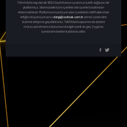
Filmhdizle.org olarak 5651 Sayılı Kanun uyarınca içerik sağlayıcı bir
platformuz. Sitemizdeki tüm içerikler site üyeleri tarafından
eklenmektedir. Platformumuzda yer alan içeriklerin telif hakkı ihlal
ettiğini düşünüyorsanız
dergi@outlook.com.tr
adresi üzerinden
bizimle iletişime geçebilirsiniz. Telif ihlali kapsamında bizlere
müracaat etmeniz durumunda ilgili içerik en geç 2 iş günü
içerisinde siteden kaldırılacaktır.