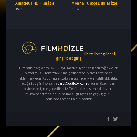
Amadeus HD Film İzle
Moana Türkçe Dublaj İzle
1984
2016
ilbet
ilbet güncel
giriş
ilbet giriş
Filmhdizle.org olarak 5651 Sayılı Kanun uyarınca içerik sağlayıcı bir
platformuz. Sitemizdeki tüm içerikler site üyeleri tarafından
eklenmektedir. Platformumuzda yer alan içeriklerin telif hakkı ihlal
ettiğini düşünüyorsanız
dergi@outlook.com.tr
adresi üzerinden
bizimle iletişime geçebilirsiniz. Telif ihlali kapsamında bizlere
müracaat etmeniz durumunda ilgili içerik en geç 2 iş günü
içerisinde siteden kaldırılacaktır.