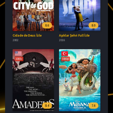
8.6
8.0
Cidade de Deus İzle
Aşıklar Şehri Full İzle
2002
2016
1080p
1080p
8.4
7.6