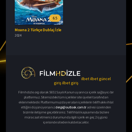
6.5
Moana 2 Türkçe Dublaj İzle
2024
ilbet
ilbet güncel
giriş
ilbet giriş
Filmhdizle.org olarak 5651 Sayılı Kanun uyarınca içerik sağlayıcı bir
platformuz. Sitemizdeki tüm içerikler site üyeleri tarafından
eklenmektedir. Platformumuzda yer alan içeriklerin telif hakkı ihlal
ettiğini düşünüyorsanız
dergi@outlook.com.tr
adresi üzerinden
bizimle iletişime geçebilirsiniz. Telif ihlali kapsamında bizlere
müracaat etmeniz durumunda ilgili içerik en geç 2 iş günü
içerisinde siteden kaldırılacaktır.