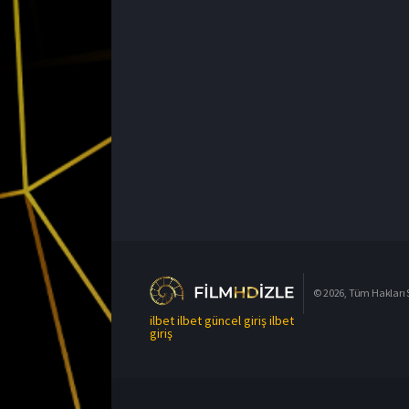
© 2026, Tüm Hakları S
ilbet
ilbet güncel giriş
ilbet
giriş