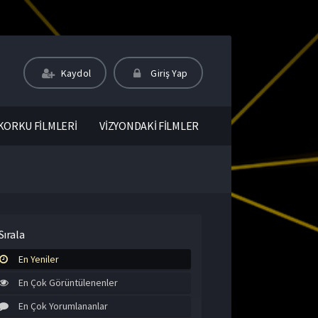
Kaydol
Giriş Yap
KORKU FİLMLERİ
VİZYONDAKİ FİLMLER
Sırala
En Yeniler
En Çok Görüntülenenler
En Çok Yorumlananlar