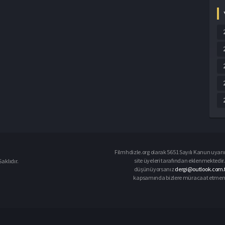
Filmhdizle.org olarak 5651 Sayılı Kanun uyarın
site üyeleri tarafından eklenmektedir. 
aklıdır.
düşünüyorsanız
dergi@outlook.com.t
kapsamında bizlere müracaat etmeniz d