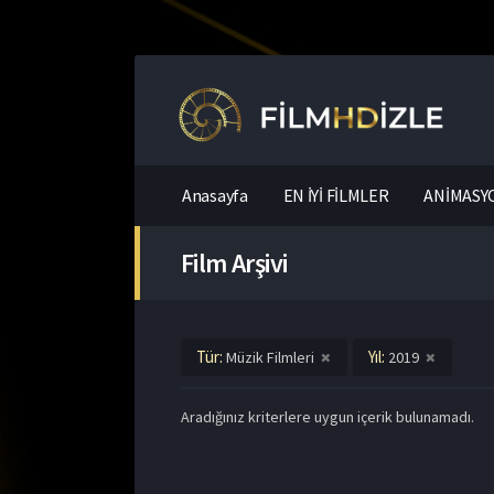
Anasayfa
EN İYİ FİLMLER
ANİMASYO
Film Arşivi
Tür:
Yıl:
Müzik Filmleri
2019
Aradığınız kriterlere uygun içerik bulunamadı.