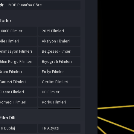
IMDB Puanı'na Göre
Türler
1080P Filmler
2025 Filmleri
Aile Filmleri
Aksiyon Filmleri
Animasyon Filmleri
Belgesel Filmleri
Bilim Kurgu Filmleri
Biyografi Filmleri
Dram Filmleri
En İyi Filmler
Fantezi Filmleri
Gerilim Filmleri
Gizem Filmleri
HD Filmler
Komedi Filmleri
Korku Filmleri
Macera Filmleri
Müzik Filmleri
Film Dili
Romantik Filmler
Spor Filmleri
TR Dublaj
TR Altyazı
Suç Filmleri
Tarih Filmleri