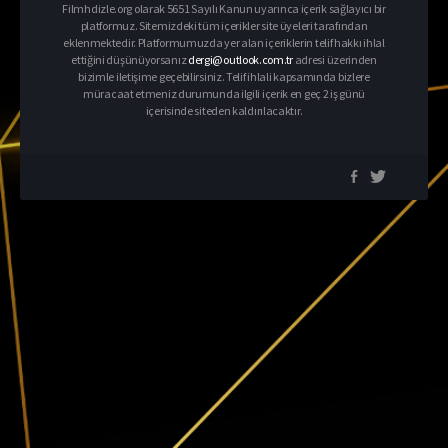
Filmhdizle.org olarak 5651 Sayılı Kanun uyarınca içerik sağlayıcı bir
platformuz. Sitemizdeki tüm içerikler site üyeleri tarafından
eklenmektedir. Platformumuzda yer alan içeriklerin telif hakkı ihlal
ettiğini düşünüyorsanız
dergi@outlook.com.tr
adresi üzerinden
bizimle iletişime geçebilirsiniz. Telif ihlali kapsamında bizlere
müracaat etmeniz durumunda ilgili içerik en geç 2 iş günü
içerisinde siteden kaldırılacaktır.