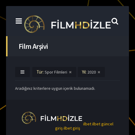
Film Arşivi
Tür:
Yıl:
Spor Filmleri
2020
Aradığınız kriterlere uygun içerik bulunamadı.
ilbet
ilbet güncel
giriş
ilbet giriş