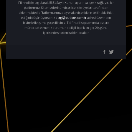
Filmhdizle.org olarak 5651 Sayılı Kanun uyarınca içerik sağlayıcı bir
platformuz. Sitemizdeki tüm içerikler site üyeleri tarafından
eklenmektedir. Platformumuzda yer alan içeriklerin telif hakkı ihlal
ettiğini düşünüyorsanız
dergi@outlook.com.tr
adresi üzerinden
bizimle iletişime geçebilirsiniz. Telif ihlali kapsamında bizlere
müracaat etmeniz durumunda ilgili içerik en geç 2 iş günü
içerisinde siteden kaldırılacaktır.